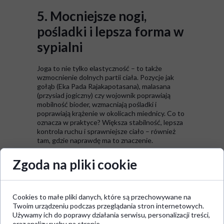
5. Mocniejsze nogi,
pośladki i lepsza forma w
sypialni
Joga to nie tylko elastyczność – to także
wzmocnienie dolnych partii ciała. Pozycje jak
gołąb (Eka Pada Rajakapotasana), malasana
(przysiad jogiczny) czy wojownik poprawiają
mobilność bioder, wzmacniają pośladki i
poprawiają krążenie w okolicach miednicy. Co to
oznacza w praktyce? Większa stabilność, lepsza
kontrola ruchu i sprawniejsze ciało – również
tam, gdzie naprawdę ma to znaczenie.
Bonus
Zgoda na pliki cookie
Zauważ, że nawet jeśli nie jesteś singlem, a
Twoja partnerka jest zafascynowana jogą albo
Cookies to małe pliki danych, które są przechowywane na
może po prostu szuka aktywności to jest to
Twoim urządzeniu podczas przeglądania stron internetowych.
sposób na quality time z nią inny niż kolejna
Używamy ich do poprawy działania serwisu, personalizacji treści,
kolacja, gdzie kończycie, siedząc w telefonach
oraz analizy ruchu na stronie.