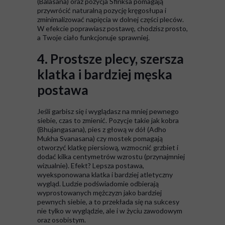
(Balasana) oraz pozycja Sfinksa pomagają
przywrócić naturalną pozycję kręgosłupa i
zminimalizować napięcia w dolnej części pleców.
W efekcie poprawiasz postawę, chodzisz prosto,
a Twoje ciało funkcjonuje sprawniej.
4. Prostsze plecy, szersza
klatka i bardziej męska
postawa
Jeśli garbisz się i wyglądasz na mniej pewnego
siebie, czas to zmienić. Pozycje takie jak kobra
(Bhujangasana), pies z głową w dół (Adho
Mukha Svanasana) czy mostek pomagają
otworzyć klatkę piersiową, wzmocnić grzbiet i
dodać kilka centymetrów wzrostu (przynajmniej
wizualnie). Efekt? Lepsza postawa,
wyeksponowana klatka i bardziej atletyczny
wygląd. Ludzie podświadomie odbierają
wyprostowanych mężczyzn jako bardziej
pewnych siebie, a to przekłada się na sukcesy
nie tylko w wyglądzie, ale i w życiu zawodowym
oraz osobistym.