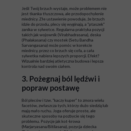
Jeśli Twój brzuch wystaje, może problemem nie
jest tkanka tłuszczowa, ale przodopochylenie
miednicy. Złe ustawienie powoduje, że brzuch
idzie do przodu, plecy się wyginają, a "ptaszek"
zanika w sylwetce. Regularna praktyka pozycji
takich jak wojownik (Virabhadrasana), deska
(Phalakasana) czy mostek (Setu Bandha
Sarvangasana) może pomóc w korekcie
miednicy, przez co brzuch się cofa, a cała
sylwetka nabiera lepszych proporcji. Efekt?
Wizualnie bardziej atletyczna budowa i lepsza
kontrola nad swoim ciałem.
3. Pożegnaj ból lędźwi i
popraw postawę
Ból pleców i tzw. "kaczy kuper" to zmora wielu
facetów, zwłaszcza tych, którzy dużo siedzią lub
mają mało ruchu. Joga oferuje proste, ale
skuteczne sposoby na pozbycie się tego
problemu. Pozycje jak kot-krowa
(Marjaryasana/Bitilasana), pozycja dziecka