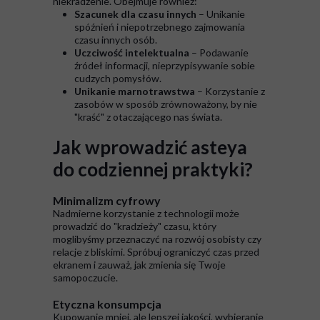
niekradzenie. Obejmuje również:
Szacunek dla czasu innych
– Unikanie
spóźnień i niepotrzebnego zajmowania
czasu innych osób.
Uczciwość intelektualna
– Podawanie
źródeł informacji, nieprzypisywanie sobie
cudzych pomysłów.
Unikanie marnotrawstwa
– Korzystanie z
zasobów w sposób zrównoważony, by nie
"kraść" z otaczającego nas świata.
Jak wprowadzić asteya
do codziennej praktyki?
Minimalizm cyfrowy
Nadmierne korzystanie z technologii może
prowadzić do "kradzieży" czasu, który
moglibyśmy przeznaczyć na rozwój osobisty czy
relacje z bliskimi. Spróbuj ograniczyć czas przed
ekranem i zauważ, jak zmienia się Twoje
samopoczucie.
Etyczna konsumpcja
Kupowanie mniej, ale lepszej jakości, wybieranie