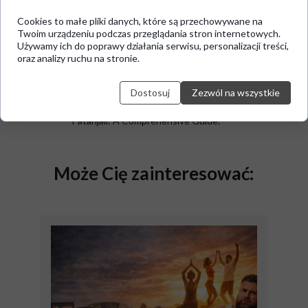
opanować asany, ale także wyciszyć się i
opanować stres.
Cookies to małe pliki danych, które są przechowywane na
Twoim urządzeniu podczas przeglądania stron internetowych.
Bibliografia
Używamy ich do poprawy działania serwisu, personalizacji treści,
oraz analizy ruchu na stronie.
Patańdżali. Jogasutry.
Feuerstein, G. The Yoga Tradition: Its
History, Literature, Philosophy and
Dostosuj
Zezwól na wszystkie
Practice.
Satchidananda, S. The Yoga Sutras of
Patanjali: A Comprehensive Guide.
Może Cię zainteresować: