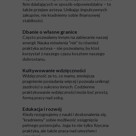
firm działających w sposób odpowiedzialny – to
także przejaw asteya. Unikając impulsywnych
zakupów, nie kradniemy sobie finansowej
stabilności.
Dbanie o własne granice
Często pozwalamy innym na zabieranie naszej
energii. Nauka mówienia "nie" to również
praktyka asteya – nie pozwalamy, by ktoś
korzystał z naszego czasu kosztem naszego
dobrostanu.
Kultywowanie wdzięczności
Wdzięczność za to, co mamy, zmniejsza
pragnienie posiadania więcej i pozwala uniknąć
zazdrości o sukcesy innych. Codzienne
praktykowanie wdzięczności może być prostą
formą pracy nad sobą.
Edukacja i rozwój
Kiedy rezygnujemy z nauki i doskonalenia się,
"kradniemy" sobie możliwość osiągnięcia
pełnego potencjału. Joga to nie tylko fizyczna
praktyka, ale także praca nad umysłem i