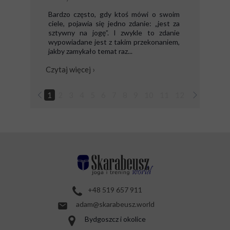
Bardzo często, gdy ktoś mówi o swoim
ciele, pojawia się jedno zdanie: „jest za
sztywny na jogę”. I zwykle to zdanie
wypowiadane jest z takim przekonaniem,
jakby zamykało temat raz...
Czytaj więcej ›
1
2
3
4
5
6
7
8
9
10
11
12
13
14
1
+48 519 657 911
adam@skarabeusz.world
Bydgoszcz i okolice