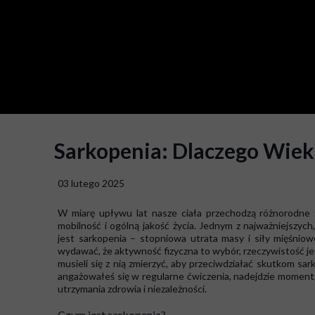
Sarkopenia: Dlaczego Wiek 
03 lutego 2025
W miarę upływu lat nasze ciała przechodzą różnorodne z
mobilność i ogólną jakość życia. Jednym z najważniejszyc
jest sarkopenia – stopniowa utrata masy i siły mięśnio
wydawać, że aktywność fizyczna to wybór, rzeczywistość jes
musieli się z nią zmierzyć, aby przeciwdziałać skutkom sark
angażowałeś się w regularne ćwiczenia, nadejdzie moment,
utrzymania zdrowia i niezależności.
Czym jest sarkopenia?