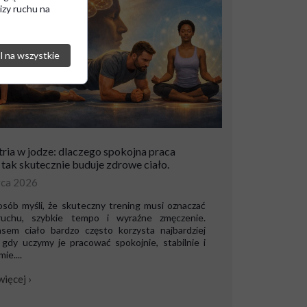
izy ruchu na
 na wszystkie
ria w jodze: dlaczego spokojna praca
 tak skutecznie buduje zdrowe ciało.
rca 2026
osób myśli, że skuteczny trening musi oznaczać
uchu, szybkie tempo i wyraźne zmęczenie.
sem ciało bardzo często korzysta najbardziej
 gdy uczymy je pracować spokojnie, stabilnie i
ie....
więcej ›