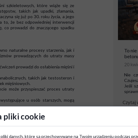
ni szkieletowych, które wiąże się ze
ępstw, takich jak upadki, złamania,
czyna się już po 30. roku życia, a jego
a to, że bez odpowiedniej interwencji
, co prowadzi do znaczącego spadku
no naturalne procesy starzenia, jak i
To nie
nizmów prowadzących do utraty masy
betonu
20 kwi
ćwiczeń prowadzi do osłabienia mięśni i
Nie cz
bolicznych, takich jak testosteron i
Czujesz
łek mięśniowych.
Jeśli 
iecie może przyspieszać proces utraty
sprawno
 występujące u osób starszych, mogą
Czytaj 
mórek mięśniowych prowadzą do ich
 pliki cookie
wencje dla zdrowia i codziennego
 pliki danych, które są przechowywane na Twoim urządzeniu podczas prz