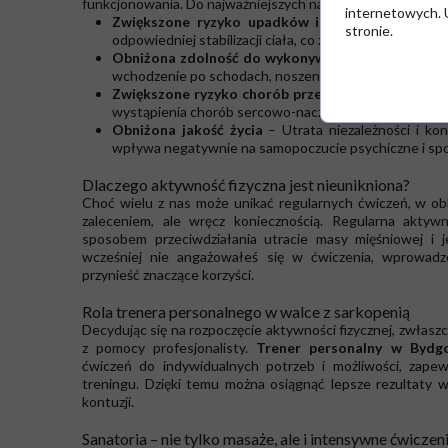
funkcjonowania. Do najważniejszych należą:
internetowych. U
Zwiększone ryzyko upadków i złamań
– Osłabion
stronie.
odpowiedniej stabilizacji ciała, co zwiększa ryzyko upa
Obniżona zdolność do wykonywania codziennych 
wchodzenie po schodach, noszenie zakupów czy wstawa
Zwiększone ryzyko chorób przewlekłych
– Sarkopen
wystąpienia chorób sercowo-naczyniowych, cukrzycy t
Obniżona jakość życia
– Utrata niezależności i ko
wpływa negatywnie na samopoczucie psychiczne i sp
Dlaczego aktywność fizyczna jest nieunikniona?
Choć wielu z nas może unikać regularnych ćwiczeń, w obli
zaleceniem, ale wręcz koniecznością. Regularna aktywn
sposobem przeciwdziałania utracie masy mięśniowej i j
wcześniej nie angażowałeś się w ćwiczenia, wprowadz
przynieść znaczące korzyści.
Rola trenera personalnego w walce z sarkopenią
Decydując się na rozpoczęcie aktywności fizycznej, zwłasz
z pomocy profesjonalisty.
Trener personalny w Bydg
ćwiczeń do indywidualnych potrzeb i możliwości, zapew
treningu. Dzięki temu można osiągnąć lepsze rezultaty w 
kontuzji.
Sanatoria – nie tylko masaże, ale i intensywne ćwiczen