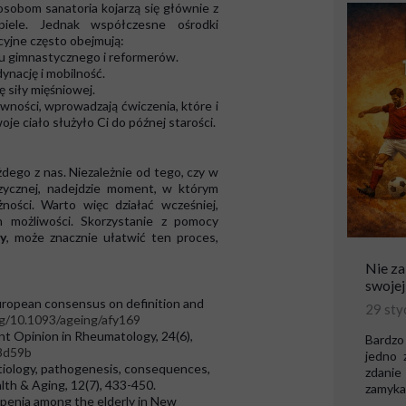
sobom sanatoria kojarzą się głównie z
piele. Jednak współczesne ośrodki
acyjne często obejmują:
tu gimnastycznego i reformerów.
ynację i mobilność.
 siły mięśniowej.
wności, wprowadzają ćwiczenia, które i
oje ciało służyło Ci do późnej starości.
żdego z nas. Niezależnie od tego, czy w
fizycznej, nadejdzie moment, w którym
ności. Warto więc działać wcześniej,
 możliwości. Skorzystanie z pomocy
y
, może znacznie ułatwić ten proces,
Nie za
swojej
 European consensus on definition and
29 sty
rg/10.1093/ageing/afy169
ent Opinion in Rheumatology, 24(6),
Bardzo 
8d59b
jedno 
 etiology, pathogenesis, consequences,
zdanie
lth & Aging, 12(7), 433-450.
zamykał
copenia among the elderly in New