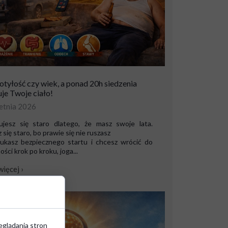
 otyłość czy wiek, a ponad 20h siedzenia
je Twoje ciało!
etnia 2026
ujesz się staro dlatego, że masz swoje lata.
 się staro, bo prawie się nie ruszasz
szukasz bezpiecznego startu i chcesz wrócić do
ści krok po kroku, joga...
więcej ›
eglądania stron