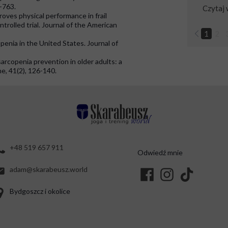
-763.
Czytaj 
roves physical performance in frail
trolled trial. Journal of the American
1
2
openia in the United States. Journal of
sarcopenia prevention in older adults: a
e, 41(2), 126-140.
+48 519 657 911
Odwiedź mnie
adam@skarabeusz.world
Bydgoszcz i okolice