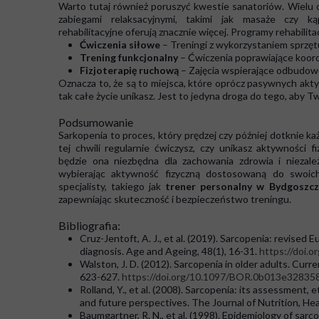
Warto tutaj również poruszyć kwestie sanatoriów. Wielu o
zabiegami relaksacyjnymi, takimi jak masaże czy ką
rehabilitacyjne oferują znacznie więcej. Programy rehabilit
Ćwiczenia siłowe
– Treningi z wykorzystaniem sprzę
Trening funkcjonalny
– Ćwiczenia poprawiające koord
Fizjoterapię ruchową
– Zajęcia wspierające odbudowę
Oznacza to, że są to miejsca, które oprócz pasywnych akty
tak całe życie unikasz. Jest to jedyna droga do tego, aby Tw
Podsumowanie
Sarkopenia to proces, który prędzej czy później dotknie ka
tej chwili regularnie ćwiczysz, czy unikasz aktywności 
będzie ona niezbędna dla zachowania zdrowia i niezależ
wybierając aktywność fizyczną dostosowaną do swoich
specjalisty, takiego jak
trener personalny w Bydgoszcz
zapewniając skuteczność i bezpieczeństwo treningu.
Bibliografia:
Cruz-Jentoft, A. J., et al. (2019). Sarcopenia: revised
diagnosis. Age and Ageing, 48(1), 16-31.
https://doi.o
Walston, J. D. (2012). Sarcopenia in older adults. Curr
623-627.
https://doi.org/10.1097/BOR.0b013e32835
Rolland, Y., et al. (2008). Sarcopenia: its assessment,
and future perspectives. The Journal of Nutrition, Hea
Baumgartner, R. N., et al. (1998). Epidemiology of sar