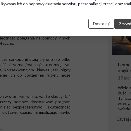
żywamy ich do poprawy działania serwisu, personalizacji treści, oraz anal
e mięśnie nie są w stanie zapewnić
dków.
czynności
– Proste czynności, takie jak
nie z krzesła, stają się wyzwaniem.
Dostosuj
Zezwól
ia jest powiązana z wyższym ryzykiem
ypu 2 i osteoporozy.
nieczność polegania na pomocy innych
ołeczne.
czu sarkopenii stają się one nie tylko
Izomet
ość fizyczna jest najskuteczniejszym
ej konsekwencjom. Nawet jeśli nigdy
mięśni
enie ich do codziennej rutyny może
15 ma
Wiele 
dużo r
cza w starszym wieku, warto skorzystać
Tymcza
oszczy
pomoże dostosować program
wtedy,
niając bezpieczeństwo i skuteczność
świadom
krótszym czasie, minimalizując ryzyko
Czytaj 
ia