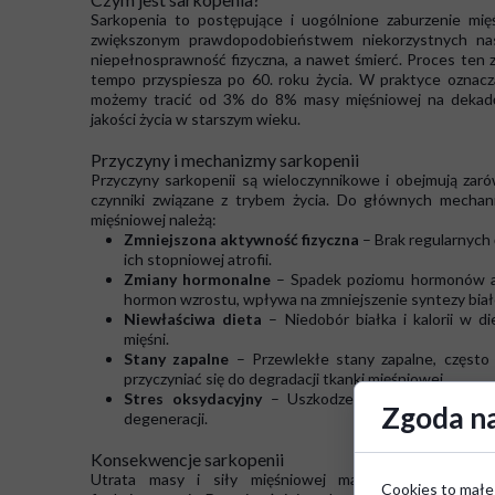
Sarkopenia to postępujące i uogólnione zaburzenie mięś
zwiększonym prawdopodobieństwem niekorzystnych nast
niepełnosprawność fizyczna, a nawet śmierć. Proces ten za
tempo przyspiesza po 60. roku życia. W praktyce oznacz
możemy tracić od 3% do 8% masy mięśniowej na dekadę
jakości życia w starszym wieku.
Przyczyny i mechanizmy sarkopenii
Przyczyny sarkopenii są wieloczynnikowe i obejmują zarów
czynniki związane z trybem życia. Do głównych mecha
mięśniowej należą:
Zmniejszona aktywność fizyczna
– Brak regularnych 
ich stopniowej atrofii.
Zmiany hormonalne
– Spadek poziomu hormonów ana
hormon wzrostu, wpływa na zmniejszenie syntezy bia
Niewłaściwa dieta
– Niedobór białka i kalorii w d
mięśni.
Stany zapalne
– Przewlekłe stany zapalne, często
przyczyniać się do degradacji tkanki mięśniowej.
Stres oksydacyjny
– Uszkodzenia oksydacyjne ko
Zgoda na
degeneracji.
Konsekwencje sarkopenii
Utrata masy i siły mięśniowej ma poważne konsek
Cookies to małe