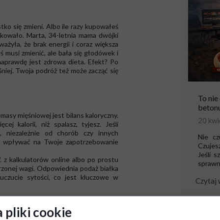
tko się zmieni. Albo ile razy kupowałeś
akowało. Marta, 34-letnia mama dwójki
ważyła, że brak energii i coraz większa
coś musi zmienić, ale bała się głodówek i
naprawdę jest zdrowa dieta. Efekt? Po
śniej. Twoja podróż też może zacząć się
To nie
betonu
sy mięśniowej jest bilans kaloryczny.
20 kwi
j kalorii, niż spalasz, tyjesz. Jeśli
, niezależnie od chorób czy innych
Nie cz
gą wpływać na Twoje zapotrzebowanie
Czujesz
Jeśli 
 z kalkulatorów online albo po prostu
sprawno
marzonej wagi. Odpowiednia podaż białka
uczucie sytości, co jest kluczowe w
Czytaj 
 pliki cookie