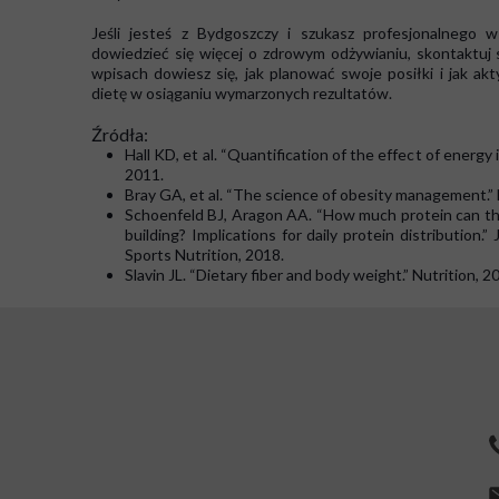
Jeśli jesteś z Bydgoszczy i szukasz profesjonalnego w
dowiedzieć się więcej o zdrowym odżywianiu, skontaktuj s
wpisach dowiesz się, jak planować swoje posiłki i jak a
dietę w osiąganiu wymarzonych rezultatów.
Źródła:
Hall KD, et al. “Quantification of the effect of energ
2011.
Bray GA, et al. “The science of obesity management.”
Schoenfeld BJ, Aragon AA. “How much protein can the
building? Implications for daily protein distribution.”
Sports Nutrition, 2018.
Slavin JL. “Dietary fiber and body weight.” Nutrition, 2