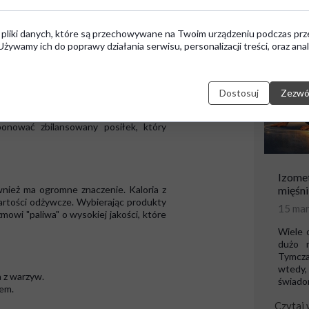
składnikach: białkach, tłuszczach i
nizmie:
 pliki danych, które są przechowywane na Twoim urządzeniu podczas prz
najdziesz je w kurczaku, rybach, tofu,
żywamy ich do poprawy działania serwisu, personalizacji treści, oraz anal
racę mózgu oraz układu hormonalnego.
yby.
dne dla osób aktywnych. Wybieraj
Dostosuj
Zezwól
ponować zbilansowany posiłek, który
Izomet
wnież ma ogromne znaczenie. Kaloria z
mięśni
 wartości odżywcze. Wybierając produkty
15 ma
mowi "paliwa" o wysokiej jakości, które
Wiele 
dużo r
Tymcza
wtedy,
a z warzyw.
świadom
wem.
Czytaj 