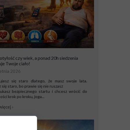
 otyłość czy wiek, a ponad 20h siedzenia
je Twoje ciało!
etnia 2026
ujesz się staro dlatego, że masz swoje lata.
 się staro, bo prawie się nie ruszasz
szukasz bezpiecznego startu i chcesz wrócić do
ści krok po kroku, joga...
więcej ›