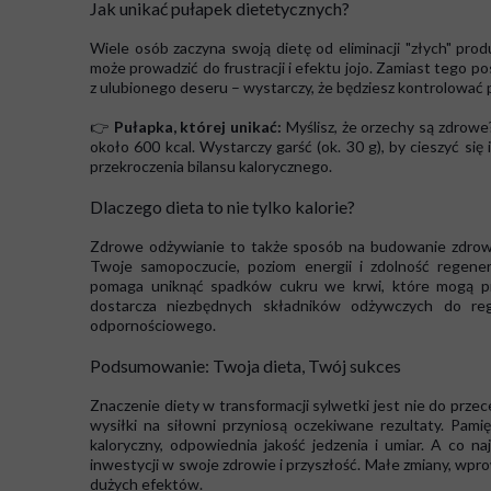
Jak unikać pułapek dietetycznych?
Wiele osób zaczyna swoją dietę od eliminacji "złych" prod
może prowadzić do frustracji i efektu jojo. Zamiast tego 
z ulubionego deseru – wystarczy, że będziesz kontrolować 
👉
Pułapka, której unikać:
Myślisz, że orzechy są zdrowe
około 600 kcal. Wystarczy garść (ok. 30 g), by cieszyć si
przekroczenia bilansu kalorycznego.
Dlaczego dieta to nie tylko kalorie?
Zdrowe odżywianie to także sposób na budowanie zdrow
Twoje samopoczucie, poziom energii i zdolność regener
pomaga uniknąć spadków cukru we krwi, które mogą p
dostarcza niezbędnych składników odżywczych do rege
odpornościowego.
Podsumowanie: Twoja dieta, Twój sukces
Znaczenie diety w transformacji sylwetki jest nie do prze
wysiłki na siłowni przyniosą oczekiwane rezultaty. Pam
kaloryczny, odpowiednia jakość jedzenia i umiar. A co na
inwestycji w swoje zdrowie i przyszłość. Małe zmiany, w
dużych efektów.