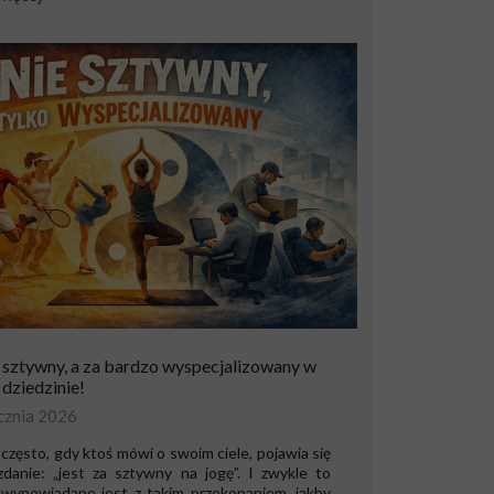
 sztywny, a za bardzo wyspecjalizowany w
 dziedzinie!
cznia 2026
często, gdy ktoś mówi o swoim ciele, pojawia się
zdanie: „jest za sztywny na jogę”. I zwykle to
 wypowiadane jest z takim przekonaniem, jakby