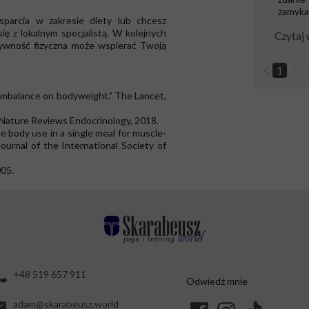
zamykał
sparcia w zakresie diety lub chcesz
ię z lokalnym specjalistą. W kolejnych
Czytaj 
ktywność fizyczna może wspierać Twoją
1
2
y imbalance on bodyweight.” The Lancet,
 Nature Reviews Endocrinology, 2018.
 body use in a single meal for muscle-
 Journal of the International Society of
005.
+48 519 657 911
Odwiedź mnie
adam@skarabeusz.world