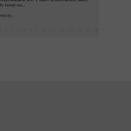
o temat raz...
więcej ›
3
4
5
6
7
8
9
10
11
12
13
14
15
16
17
18
19