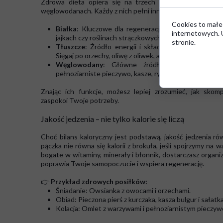
Zdrowa dieta opiera się na trzech podstawowych makro
węglowodanach. Każdy z nich pełni inną rolę w Twoim orga
Cookies to małe
Białka
: Kluczowe dla regeneracji i budowy mięśni. Z
internetowych. U
jajkach czy roślinach strączkowych.
stronie.
Tłuszcze
: Źródło energii i składnik wspierający p
Sięgaj po orzechy, oliwę z oliwek, awokado czy tłuste r
Węglowodany
: Główne źródło energii, niezbę
pełnoziarniste pieczywo, kasze, ryż, owoce i warzywa.
Znając ich funkcje, możesz lepiej zrozumieć, jak skom
zaspokoi Twoje potrzeby.
Jakość jedzenia – nie tylko kalorie się liczą
Choć bilans kaloryczny jest podstawą, jakość jedzenia ró
pączka nie równa się kalorii z brokuła, jeśli spojrzymy na
bogate w witaminy, minerały i błonnik, dostarczasz organiz
poprawia Twoje samopoczucie i wspiera regenerację.
👉
Przykład zdrowych posiłków:
Śniadanie: Owsianka z owocami i orzechami.
Obiad: Pieczona pierś z kurczaka, kasza bulgur i sałatk
Kolacja: Omlet z warzywami i pełnoziarnistym pieczy