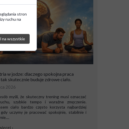
eglądania stron
izy ruchu na
 na wszystkie
ria w jodze: dlaczego spokojna praca
 tak skutecznie buduje zdrowe ciało.
rca 2026
osób myśli, że skuteczny trening musi oznaczać
uchu, szybkie tempo i wyraźne zmęczenie.
sem ciało bardzo często korzysta najbardziej
 gdy uczymy je pracować spokojnie, stabilnie i
ie....
więcej ›