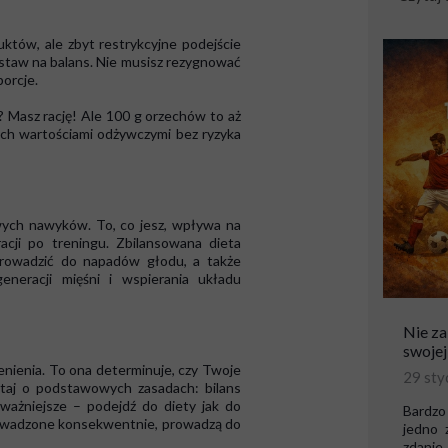
uktów, ale zbyt restrykcyjne podejście
postaw na balans. Nie musisz rezygnować
porcje.
? Masz rację! Ale 100 g orzechów to aż
ę ich wartościami odżywczymi bez ryzyka
ych nawyków. To, co jesz, wpływa na
acji po treningu. Zbilansowana dieta
rowadzić do napadów głodu, a także
neracji mięśni i wspierania układu
Nie za
swojej
cenienia. To ona determinuje, czy Twoje
29 sty
iętaj o podstawowych zasadach: bilans
jważniejsze – podejdź do diety jak do
Bardzo 
prowadzone konsekwentnie, prowadzą do
jedno 
zdanie