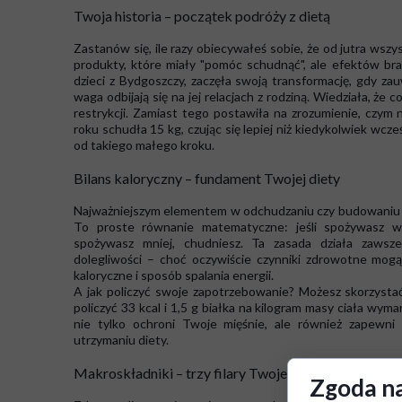
Twoja historia – początek podróży z dietą
Zastanów się, ile razy obiecywałeś sobie, że od jutra wszys
produkty, które miały "pomóc schudnąć", ale efektów br
dzieci z Bydgoszczy, zaczęła swoją transformację, gdy zau
waga odbijają się na jej relacjach z rodziną. Wiedziała, że 
restrykcji. Zamiast tego postawiła na zrozumienie, czym 
roku schudła 15 kg, czując się lepiej niż kiedykolwiek wcze
od takiego małego kroku.
Bilans kaloryczny – fundament Twojej diety
Najważniejszym elementem w odchudzaniu czy budowaniu ma
To proste równanie matematyczne: jeśli spożywasz więce
spożywasz mniej, chudniesz. Ta zasada działa zawsze
dolegliwości – choć oczywiście czynniki zdrowotne mo
kaloryczne i sposób spalania energii.
A jak policzyć swoje zapotrzebowanie? Możesz skorzystać
policzyć 33 kcal i 1,5 g białka na kilogram masy ciała wy
nie tylko ochroni Twoje mięśnie, ale również zapewni 
utrzymaniu diety.
Makroskładniki – trzy filary Twojej diety
Zgoda na