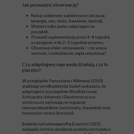
Jak prowadzić obserwację?
Notuj codziennie subiektywne odczucia
(energia, sen, stres, trawienie, nastrój).
Wybierz tylko jeden adaptogen na
początek.
Prowadź suplementację przez 4–8 tygodni,
a następnie zrób 2–3 tygodnie przerwy.
Obserwuj efekt odstawienia – czy wraca
senność, rozdrażnienie, mgła umysłowa?
Czy adaptogeny naprawdę działają, czy to
placebo?
W przeglądzie Panossiana i Wikmana (2010)
analizującym kilkadziesiąt badań wykazano, że
adaptogeny (szczególnie Rhodiola rosea,
Schisandra chinensis i Eleutherococcus
senticosus) wpływają na regulację
neuroprzekaźników (serotoniny, dopaminy) oraz
hormonów stresu (kortyzol).
Badania nad ashwagandhą (Lopresti 2021)
wykazały istotne obniżenie poziomu kortyzolu u