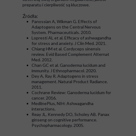
preparatu i cierpliwość są kluczowe.
Źródła:
Panossian A, Wikman G. Effects of
Adaptogens on the Central Nervous
System. Pharmaceuticals. 2010.
Lopresti AL et al. Efficacy of ashwagandha
for stress and anxiety. J Clin Med. 2021.
Chiang HM et al. Cordyceps sinensis
review. Evid Based Complement Alternat
Med. 2012.
Chan GC et al. Ganoderma lucidum and
immunity. J Ethnopharmacol. 2020.
Dey A, Ray R. Adaptogens in stress
management. Natural Product Radiance.
2011.
Cochrane Review: Ganoderma lucidum for
cancer. 2016.
MedlinePlus, NIH: Ashwagandha
interactions.
Reay JL, Kennedy DO, Scholey AB. Panax
ginseng on cognitive performance.
Psychopharmacology. 2005.