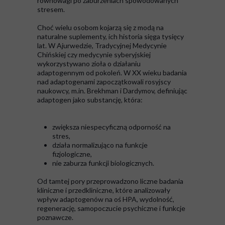
równowagi po zaburzeniach spowodowanych
stresem.
Choć wielu osobom kojarzą się z modą na
naturalne suplementy, ich historia sięga tysięcy
lat. W Ajurwedzie, Tradycyjnej Medycynie
Chińskiej czy medycynie syberyjskiej
wykorzystywano zioła o działaniu
adaptogennym od pokoleń. W XX wieku badania
nad adaptogenami zapoczątkowali rosyjscy
naukowcy, m.in. Brekhman i Dardymov, definiując
adaptogen jako substancję, która:
zwiększa niespecyficzną odporność na
stres,
działa normalizująco na funkcje
fizjologiczne,
nie zaburza funkcji biologicznych.
Od tamtej pory przeprowadzono liczne badania
kliniczne i przedkliniczne, które analizowały
wpływ adaptogenów na oś HPA, wydolność,
regenerację, samopoczucie psychiczne i funkcje
poznawcze.