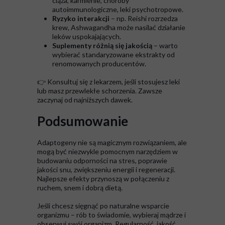
ciąża, karmienie, choroby
autoimmunologiczne, leki psychotropowe.
Ryzyko interakcji
– np. Reishi rozrzedza
krew, Ashwagandha może nasilać działanie
leków uspokajających.
Suplementy różnią się jakością
– warto
wybierać standaryzowane ekstrakty od
renomowanych producentów.
👉 Konsultuj się z lekarzem, jeśli stosujesz leki
lub masz przewlekłe schorzenia. Zawsze
zaczynaj od najniższych dawek.
Podsumowanie
Adaptogeny nie są magicznym rozwiązaniem, ale
mogą być niezwykle pomocnym narzędziem w
budowaniu odporności na stres, poprawie
jakości snu, zwiększeniu energii i regeneracji.
Najlepsze efekty przynoszą w połączeniu z
ruchem, snem i dobrą dietą.
Jeśli chcesz sięgnąć po naturalne wsparcie
organizmu – rób to świadomie, wybieraj mądrze i
obserwuj swój organizm. Regularność, jakość