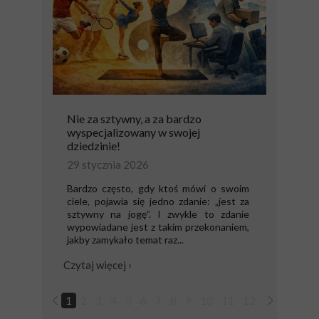
Nie za sztywny, a za bardzo
wyspecjalizowany w swojej
dziedzinie!
29 stycznia 2026
Bardzo często, gdy ktoś mówi o swoim
ciele, pojawia się jedno zdanie: „jest za
sztywny na jogę”. I zwykle to zdanie
wypowiadane jest z takim przekonaniem,
jakby zamykało temat raz...
Czytaj więcej ›
1
2
3
4
5
6
7
8
9
10
11
12
13
14
1