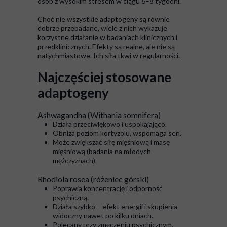
osób z wysokim stresem w ciągu 6–8 tygodni.
Choć nie wszystkie adaptogeny są równie
dobrze przebadane, wiele z nich wykazuje
korzystne działanie w badaniach klinicznych i
przedklinicznych. Efekty są realne, ale nie są
natychmiastowe. Ich siła tkwi w regularności.
Najczęściej stosowane
adaptogeny
Ashwagandha (Withania somnifera)
Działa przeciwlękowo i uspokajająco.
Obniża poziom kortyzolu, wspomaga sen.
Może zwiększać siłę mięśniową i masę
mięśniową (badania na młodych
mężczyznach).
Rhodiola rosea (różeniec górski)
Poprawia koncentrację i odporność
psychiczną.
Działa szybko – efekt energii i skupienia
widoczny nawet po kilku dniach.
Polecany przy zmęczeniu psychicznym,