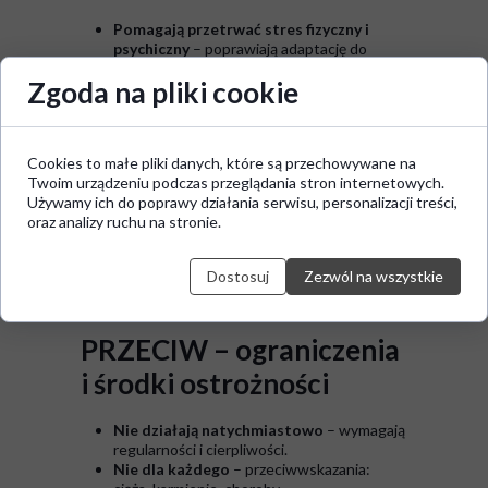
Pomagają przetrwać stres fizyczny i
psychiczny
– poprawiają adaptację do
stresorów środowiskowych.
Zgoda na pliki cookie
Nie uzależniają
– brak efektu tolerancji jak
przy kofeinie czy lekach uspokajających.
Wszechstronne
– wpływają jednocześnie
na sen, energię, nastrój, regenerację.
Cookies to małe pliki danych, które są przechowywane na
Działają na poziomie przyczynowym
–
Twoim urządzeniu podczas przeglądania stron internetowych.
wspierają układ hormonalny i nerwowy.
Używamy ich do poprawy działania serwisu, personalizacji treści,
oraz analizy ruchu na stronie.
👉 Stosuj rano te, które pobudzają (Rhodiola,
Schisandra, Cordyceps), a wieczorem te, które
wyciszają (Ashwagandha, Reishi). Pamiętaj o
Dostosuj
Zezwól na wszystkie
cyklach: 6 tygodni stosowania, 2 tygodnie
przerwy.
PRZECIW – ograniczenia
i środki ostrożności
Nie działają natychmiastowo
– wymagają
regularności i cierpliwości.
Nie dla każdego
– przeciwwskazania: