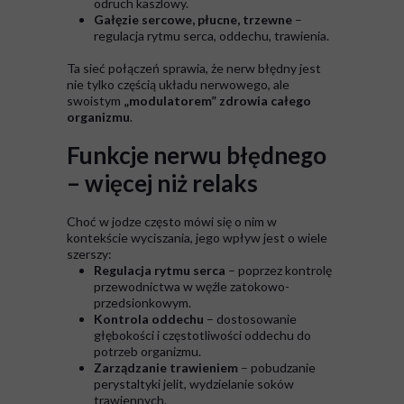
odruch kaszlowy.
Gałęzie sercowe, płucne, trzewne
–
regulacja rytmu serca, oddechu, trawienia.
Ta sieć połączeń sprawia, że nerw błędny jest
nie tylko częścią układu nerwowego, ale
swoistym
„modulatorem” zdrowia całego
organizmu
.
Funkcje nerwu błędnego
– więcej niż relaks
Choć w jodze często mówi się o nim w
kontekście wyciszania, jego wpływ jest o wiele
szerszy:
Regulacja rytmu serca
– poprzez kontrolę
przewodnictwa w węźle zatokowo-
przedsionkowym.
Kontrola oddechu
– dostosowanie
głębokości i częstotliwości oddechu do
potrzeb organizmu.
Zarządzanie trawieniem
– pobudzanie
perystaltyki jelit, wydzielanie soków
trawiennych.