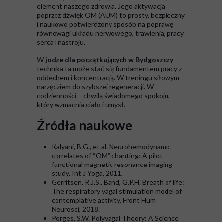
element naszego zdrowia. Jego aktywacja
poprzez dźwięk OM (AUM) to prosty, bezpieczny
i naukowo potwierdzony sposób na poprawę
równowagi układu nerwowego, trawienia, pracy
serca i nastroju.
W
jodze dla początkujących w Bydgoszczy
technika ta może stać się fundamentem pracy z
oddechem i koncentracją. W treningu siłowym –
narzędziem do szybszej regeneracji. W
codzienności – chwilą świadomego spokoju,
który wzmacnia ciało i umysł.
Źródła naukowe
Kalyani, B.G., et al. Neurohemodynamic
correlates of “OM” chanting: A pilot
functional magnetic resonance imaging
study. Int J Yoga, 2011.
Gerritsen, R.J.S., Band, G.P.H. Breath of life:
The respiratory vagal stimulation model of
contemplative activity. Front Hum
Neurosci, 2018.
Porges, S.W. Polyvagal Theory: A Science