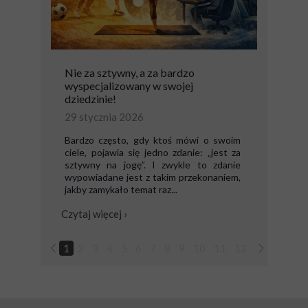
Nie za sztywny, a za bardzo
wyspecjalizowany w swojej
dziedzinie!
29 stycznia 2026
Bardzo często, gdy ktoś mówi o swoim
ciele, pojawia się jedno zdanie: „jest za
sztywny na jogę”. I zwykle to zdanie
wypowiadane jest z takim przekonaniem,
jakby zamykało temat raz...
Czytaj więcej ›
1
2
3
4
5
6
7
8
9
10
11
12
13
14
1