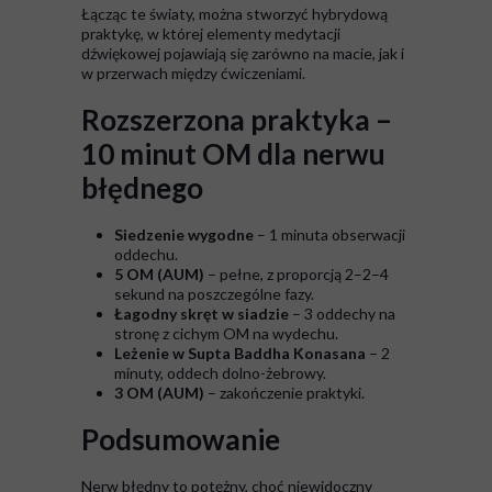
Łącząc te światy, można stworzyć hybrydową
praktykę, w której elementy medytacji
dźwiękowej pojawiają się zarówno na macie, jak i
w przerwach między ćwiczeniami.
Rozszerzona praktyka –
10 minut OM dla nerwu
błędnego
Siedzenie wygodne
– 1 minuta obserwacji
oddechu.
5 OM (AUM)
– pełne, z proporcją 2–2–4
sekund na poszczególne fazy.
Łagodny skręt w siadzie
– 3 oddechy na
stronę z cichym OM na wydechu.
Leżenie w Supta Baddha Konasana
– 2
minuty, oddech dolno-żebrowy.
3 OM (AUM)
– zakończenie praktyki.
Podsumowanie
Nerw błędny to potężny, choć niewidoczny