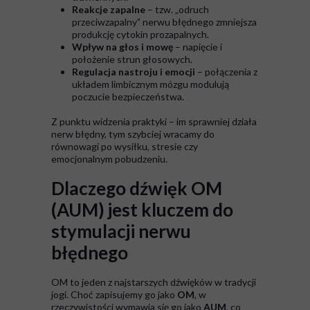
Reakcje zapalne
– tzw. „odruch
przeciwzapalny” nerwu błędnego zmniejsza
produkcję cytokin prozapalnych.
Wpływ na głos i mowę
– napięcie i
położenie strun głosowych.
Regulacja nastroju i emocji
– połączenia z
układem limbicznym mózgu modulują
poczucie bezpieczeństwa.
Z punktu widzenia praktyki – im sprawniej działa
nerw błędny, tym szybciej wracamy do
równowagi po wysiłku, stresie czy
emocjonalnym pobudzeniu.
Dlaczego dźwięk OM
(AUM) jest kluczem do
stymulacji nerwu
błędnego
OM to jeden z najstarszych dźwięków w tradycji
jogi. Choć zapisujemy go jako
OM
, w
rzeczywistości wymawia się go jako
AUM
, co