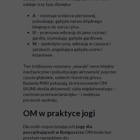
oddaje trzy fazy dźwięku:
A
– rezonuje w klatce piersiowej,
pobudzając gałęzie nerwu błędnego
biegnące do serca i płuc.
U
– przesuwa wibrację do jamy ustnej i
gardła, stymulując gałęzie gardłowe.
M
– zamknięte usta, wibracja w czaszce i
zatokach, angażująca gałęzie uszne i
krtaniowe.
Ten trójfazowy rezonans „masuje” nerw błędny
mechanicznie i pobudza jego aktywność poprzez
czucie głębokie, oddech i kontrolę głosu.
Badania fMRI pokazują, że intonowanie OM
(AUM) obniża aktywność ciała migdałowatego –
centrum przetwarzania lęku – i zwiększa
poczucie spokoju.
OM w praktyce jogi
Dla osób rozpoczynających
jogę dla
początkujących w Bydgoszczy
OM może być
prostym narzędziem do: