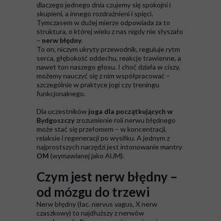
dlaczego jednego dnia czujemy się spokojni i
skupieni, a innego rozdrażnieni i spięci.
Tymczasem w dużej mierze odpowiada za to
struktura, o której wielu z nas nigdy nie słyszało
–
nerw błędny
.
To on, niczym ukryty przewodnik, reguluje rytm
serca, głębokość oddechu, reakcje trawienne, a
nawet ton naszego głosu. I choć działa w ciszy,
możemy nauczyć się z nim współpracować –
szczególnie w praktyce jogi czy treningu
funkcjonalnego.
Dla uczestników
joga dla początkujących w
Bydgoszczy
zrozumienie roli nerwu błędnego
może stać się przełomem – w koncentracji,
relaksie i regeneracji po wysiłku. A jednym z
najprostszych narzędzi jest intonowanie mantry
OM
(wymawianej jako AUM).
Czym jest nerw błędny –
od mózgu do trzewi
Nerw błędny (łac. nervus vagus, X nerw
czaszkowy) to najdłuższy z nerwów