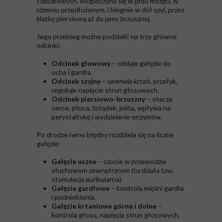
czaszkowych. Rozpoczyna się w pniu mózgu, w
rdzeniu przedłużonym, i biegnie w dół szyi, przez
klatkę piersiową aż do jamy brzusznej.
Jego przebieg można podzielić na trzy główne
odcinki:
Odcinek głowowy
– oddaje gałęzie do
ucha i gardła.
Odcinek szyjny
– unerwia krtań, przełyk,
reguluje napięcie strun głosowych.
Odcinek piersiowo-brzuszny
– otacza
serce, płuca, żołądek, jelita, wpływa na
perystaltykę i wydzielanie enzymów.
Po drodze nerw błędny rozdziela się na liczne
gałęzie:
Gałęzie uszne
– czucie w przewodzie
słuchowym zewnętrznym (tu działa tzw.
stymulacja aurikularna).
Gałęzie gardłowe
– kontrola mięśni gardła
i podniebienia.
Gałęzie krtaniowe górne i dolne
–
kontrola głosu, napięcia strun głosowych,