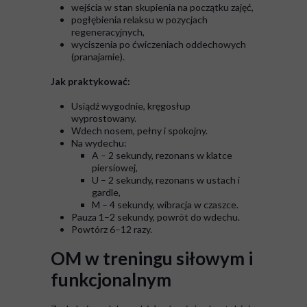
wejścia w stan skupienia na początku zajęć,
pogłębienia relaksu w pozycjach
regeneracyjnych,
wyciszenia po ćwiczeniach oddechowych
(pranajamie).
Jak praktykować:
Usiądź wygodnie, kręgosłup
wyprostowany.
Wdech nosem, pełny i spokojny.
Na wydechu:
A – 2 sekundy, rezonans w klatce
piersiowej,
U – 2 sekundy, rezonans w ustach i
gardle,
M – 4 sekundy, wibracja w czaszce.
Pauza 1–2 sekundy, powrót do wdechu.
Powtórz 6–12 razy.
OM w treningu siłowym i
funkcjonalnym